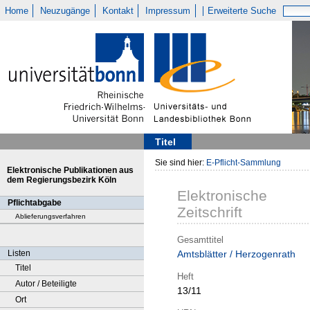
Home
Neuzugänge
Kontakt
Impressum
Erweiterte Suche
Titel
Sie sind hier:
E-Pflicht-Sammlung
Elektronische Publikationen aus
dem Regierungsbezirk Köln
Elektronische
Pflichtabgabe
Zeitschrift
Ablieferungsverfahren
Gesamttitel
Listen
Amtsblätter / Herzogenrath
Titel
Heft
Autor / Beteiligte
13/11
Ort