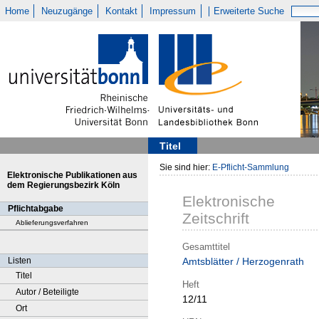
Home
Neuzugänge
Kontakt
Impressum
Erweiterte Suche
Titel
Sie sind hier:
E-Pflicht-Sammlung
Elektronische Publikationen aus
dem Regierungsbezirk Köln
Elektronische
Pflichtabgabe
Zeitschrift
Ablieferungsverfahren
Gesamttitel
Listen
Amtsblätter / Herzogenrath
Titel
Heft
Autor / Beteiligte
12/11
Ort