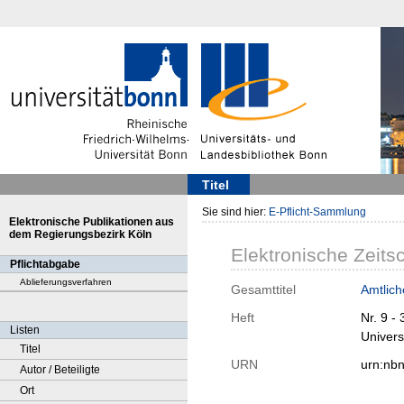
Titel
Sie sind hier:
E-Pflicht-Sammlung
Elektronische Publikationen aus
dem Regierungsbezirk Köln
Elektronische Zeitsc
Pflichtabgabe
Ablieferungsverfahren
Gesamttitel
Amtlich
Heft
Nr. 9 -
Listen
Univers
Titel
URN
urn:nb
Autor / Beteiligte
Ort