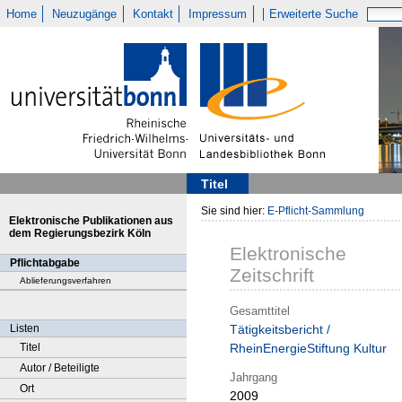
Home
Neuzugänge
Kontakt
Impressum
Erweiterte Suche
Titel
Sie sind hier:
E-Pflicht-Sammlung
Elektronische Publikationen aus
dem Regierungsbezirk Köln
Elektronische
Pflichtabgabe
Zeitschrift
Ablieferungsverfahren
Gesamttitel
Listen
Tätigkeitsbericht /
Titel
RheinEnergieStiftung Kultur
Autor / Beteiligte
Jahrgang
Ort
2009