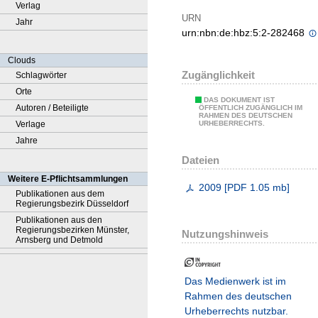
Verlag
URN
Jahr
urn:nbn:de:hbz:5:2-282468
Clouds
Zugänglichkeit
Schlagwörter
Orte
DAS DOKUMENT IST
Autoren / Beteiligte
ÖFFENTLICH ZUGÄNGLICH IM
RAHMEN DES DEUTSCHEN
Verlage
URHEBERRECHTS.
Jahre
Dateien
Weitere E-Pflichtsammlungen
2009
[
PDF
1.05 mb
]
Publikationen aus dem
Regierungsbezirk Düsseldorf
Publikationen aus den
Regierungsbezirken Münster,
Nutzungshinweis
Arnsberg und Detmold
Das Medienwerk ist im
Rahmen des deutschen
Urheberrechts nutzbar.