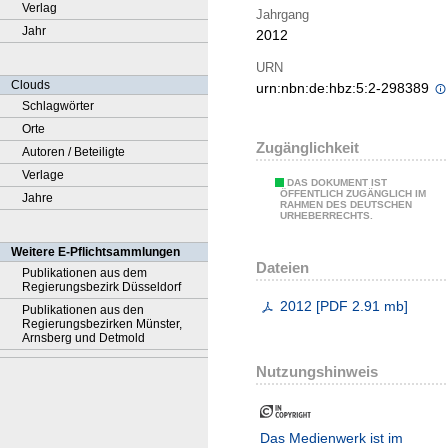
Verlag
Jahrgang
Jahr
2012
URN
Clouds
urn:nbn:de:hbz:5:2-298389
Schlagwörter
Orte
Zugänglichkeit
Autoren / Beteiligte
Verlage
DAS DOKUMENT IST
ÖFFENTLICH ZUGÄNGLICH IM
Jahre
RAHMEN DES DEUTSCHEN
URHEBERRECHTS.
Weitere E-Pflichtsammlungen
Dateien
Publikationen aus dem
Regierungsbezirk Düsseldorf
2012
[
PDF
2.91 mb
]
Publikationen aus den
Regierungsbezirken Münster,
Arnsberg und Detmold
Nutzungshinweis
Das Medienwerk ist im