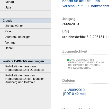
Bericht für die Zeit ... bis ...,
Verlag
Vorschau auf ..., Finanzberich
Jahr
...
Jahrgang
Clouds
2009/2010
Schlagwörter
Orte
URN
urn:nbn:de:hbz:5:2-298131
Autoren / Beteiligte
Verlage
Jahre
Zugänglichkeit
DAS DOKUMENT IST
Weitere E-Pflichtsammlungen
ÖFFENTLICH ZUGÄNGLICH IM
RAHMEN DES DEUTSCHEN
Publikationen aus dem
URHEBERRECHTS.
Regierungsbezirk Düsseldorf
Publikationen aus den
Regierungsbezirken Münster,
Dateien
Arnsberg und Detmold
2009/2010
[
PDF
0.42 mb
]