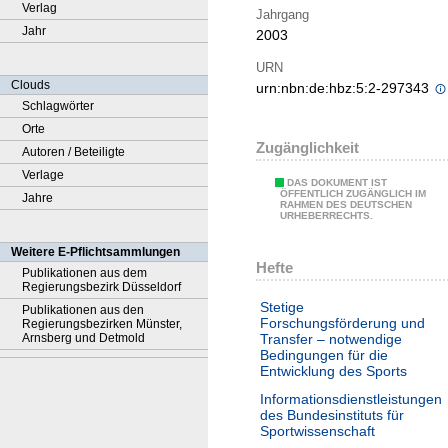
Verlag
Jahrgang
Jahr
2003
URN
Clouds
urn:nbn:de:hbz:5:2-297343
Schlagwörter
Orte
Zugänglichkeit
Autoren / Beteiligte
Verlage
DAS DOKUMENT IST
ÖFFENTLICH ZUGÄNGLICH IM
Jahre
RAHMEN DES DEUTSCHEN
URHEBERRECHTS.
Weitere E-Pflichtsammlungen
Hefte
Publikationen aus dem
Regierungsbezirk Düsseldorf
Stetige
Publikationen aus den
Forschungsförderung und
Regierungsbezirken Münster,
Arnsberg und Detmold
Transfer – notwendige
Bedingungen für die
Entwicklung des Sports
Informationsdienstleistungen
des Bundesinstituts für
Sportwissenschaft