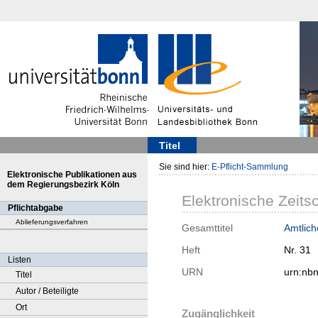
Titel
Sie sind hier:
E-Pflicht-Sammlung
Elektronische Publikationen aus
dem Regierungsbezirk Köln
Elektronische Zeitsc
Pflichtabgabe
Ablieferungsverfahren
Gesamttitel
Amtlich
Heft
Nr. 31
Listen
URN
urn:nb
Titel
Autor / Beteiligte
Ort
Zugänglichkeit