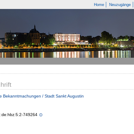
Home
Neuzugänge
hrift
e Bekanntmachungen / Stadt Sankt Augustin
n:de:hbz:5:2-749264