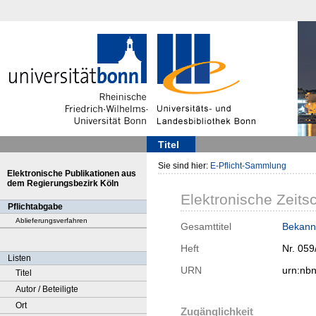
Titel
Sie sind hier:
E-Pflicht-Sammlung
Elektronische Publikationen aus
dem Regierungsbezirk Köln
Elektronische Zeitsc
Pflichtabgabe
Ablieferungsverfahren
Gesamttitel
Bekann
Heft
Nr. 059
Listen
URN
urn:nb
Titel
Autor / Beteiligte
Ort
Zugänglichkeit