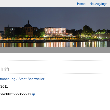
Home
Neuzugänge
hrift
tmachung / Stadt Baesweiler
/2011
n:de:hbz:5:2-355598