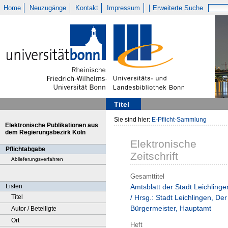
Home
Neuzugänge
Kontakt
Impressum
Erweiterte Suche
Titel
Sie sind hier:
E-Pflicht-Sammlung
Elektronische Publikationen aus
dem Regierungsbezirk Köln
Elektronische
Pflichtabgabe
Zeitschrift
Ablieferungsverfahren
Gesamttitel
Listen
Amtsblatt der Stadt Leichlinge
Titel
/ Hrsg.: Stadt Leichlingen, Der
Bürgermeister, Hauptamt
Autor / Beteiligte
Ort
Heft