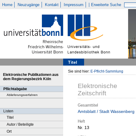
Home
Neuzugänge
Kontakt
Impressum
Erweiterte Suche
Titel
Sie sind hier:
E-Pflicht-Sammlung
Elektronische Publikationen aus
dem Regierungsbezirk Köln
Elektronische
Pflichtabgabe
Zeitschrift
Ablieferungsverfahren
Gesamttitel
Listen
Amtsblatt / Stadt Wassenberg
Titel
Heft
Autor / Beteiligte
Nr. 13
Ort