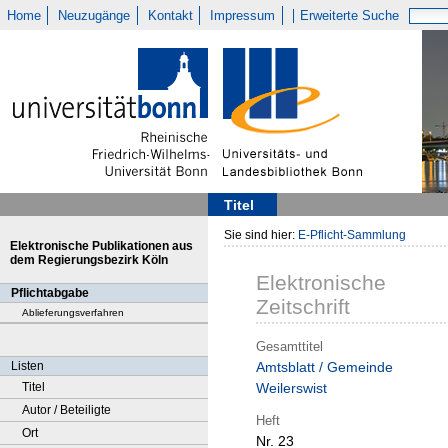
Home
Neuzugänge
Kontakt
Impressum
Erweiterte Suche
Titel
Sie sind hier:
E-Pflicht-Sammlung
Elektronische Publikationen aus
dem Regierungsbezirk Köln
Elektronische
Pflichtabgabe
Zeitschrift
Ablieferungsverfahren
Gesamttitel
Listen
Amtsblatt / Gemeinde
Titel
Weilerswist
Autor / Beteiligte
Heft
Ort
Nr. 23