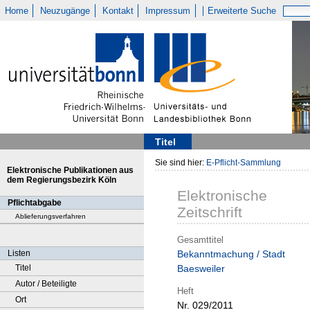
Home
Neuzugänge
Kontakt
Impressum
Erweiterte Suche
Titel
Sie sind hier:
E-Pflicht-Sammlung
Elektronische Publikationen aus
dem Regierungsbezirk Köln
Elektronische
Pflichtabgabe
Zeitschrift
Ablieferungsverfahren
Gesamttitel
Listen
Bekanntmachung / Stadt
Titel
Baesweiler
Autor / Beteiligte
Heft
Ort
Nr. 029/2011