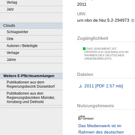
Verlag
2011
Jahr
URN
urn:nbn:de:hbz:5:2-294973
Clouds
Schlagwörter
Zugänglichkeit
Orte
Autoren / Beteiligte
DAS DOKUMENT IST
ÖFFENTLICH ZUGÄNGLICH IM
Verlage
RAHMEN DES DEUTSCHEN
URHEBERRECHTS.
Jahre
Dateien
Weitere E-Pflichtsammlungen
Publikationen aus dem
2011
[
PDF
2.57 mb
]
Regierungsbezirk Düsseldorf
Publikationen aus den
Regierungsbezirken Münster,
Arnsberg und Detmold
Nutzungshinweis
Das Medienwerk ist im
Rahmen des deutschen