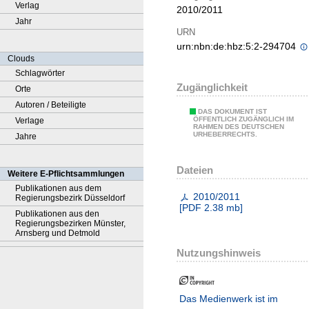
Verlag
2010/2011
Jahr
URN
urn:nbn:de:hbz:5:2-294704
Clouds
Schlagwörter
Zugänglichkeit
Orte
Autoren / Beteiligte
DAS DOKUMENT IST
ÖFFENTLICH ZUGÄNGLICH IM
Verlage
RAHMEN DES DEUTSCHEN
URHEBERRECHTS.
Jahre
Dateien
Weitere E-Pflichtsammlungen
Publikationen aus dem
2010/2011
Regierungsbezirk Düsseldorf
[
PDF
2.38 mb
]
Publikationen aus den
Regierungsbezirken Münster,
Arnsberg und Detmold
Nutzungshinweis
Das Medienwerk ist im