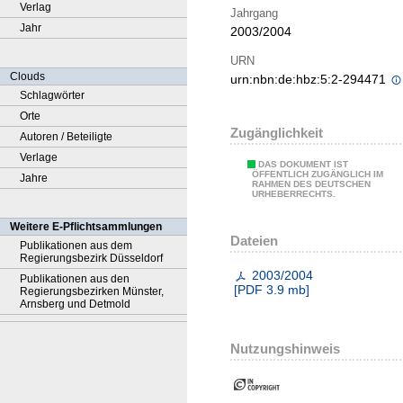
Verlag
Jahrgang
Jahr
2003/2004
URN
Clouds
urn:nbn:de:hbz:5:2-294471
Schlagwörter
Orte
Zugänglichkeit
Autoren / Beteiligte
Verlage
DAS DOKUMENT IST
ÖFFENTLICH ZUGÄNGLICH IM
Jahre
RAHMEN DES DEUTSCHEN
URHEBERRECHTS.
Weitere E-Pflichtsammlungen
Dateien
Publikationen aus dem
Regierungsbezirk Düsseldorf
2003/2004
Publikationen aus den
[
PDF
3.9 mb
]
Regierungsbezirken Münster,
Arnsberg und Detmold
Nutzungshinweis