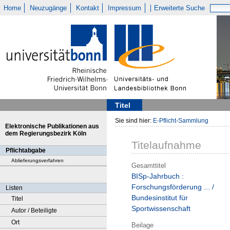
Home
Neuzugänge
Kontakt
Impressum
Erweiterte Suche
Titel
Sie sind hier:
E-Pflicht-Sammlung
Elektronische Publikationen aus
dem Regierungsbezirk Köln
Titelaufnahme
Pflichtabgabe
Ablieferungsverfahren
Gesamttitel
BISp-Jahrbuch :
Forschungsförderung ... /
Listen
Bundesinstitut für
Titel
Sportwissenschaft
Autor / Beteiligte
Ort
Beilage