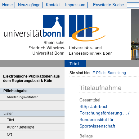
Home
Neuzugänge
Kontakt
Impressum
Erweiterte Suche
Titel
Sie sind hier:
E-Pflicht-Sammlung
Elektronische Publikationen aus
dem Regierungsbezirk Köln
Titelaufnahme
Pflichtabgabe
Ablieferungsverfahren
Gesamttitel
BISp-Jahrbuch :
Forschungsförderung ... /
Listen
Bundesinstitut für
Titel
Sportwissenschaft
Autor / Beteiligte
Ort
Beilage