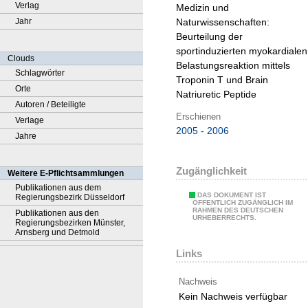
Verlag
Medizin und
Jahr
Naturwissenschaften:
Beurteilung der
sportinduzierten myokardialen
Clouds
Belastungsreaktion mittels
Schlagwörter
Troponin T und Brain
Orte
Natriuretic Peptide
Autoren / Beteiligte
Erschienen
Verlage
2005 - 2006
Jahre
Zugänglichkeit
Weitere E-Pflichtsammlungen
Publikationen aus dem
DAS DOKUMENT IST
Regierungsbezirk Düsseldorf
ÖFFENTLICH ZUGÄNGLICH IM
RAHMEN DES DEUTSCHEN
Publikationen aus den
URHEBERRECHTS.
Regierungsbezirken Münster,
Arnsberg und Detmold
Links
Nachweis
Kein Nachweis verfügbar