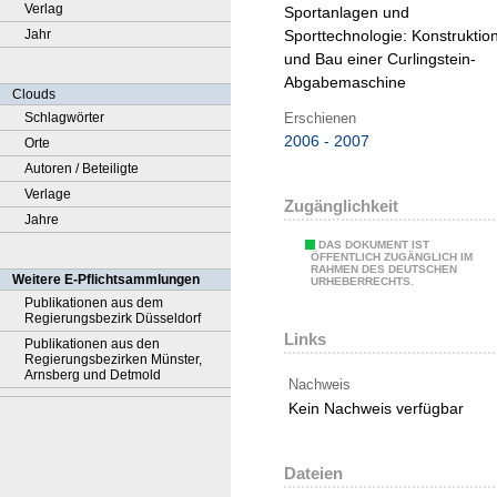
Verlag
Sportanlagen und
Jahr
Sporttechnologie:
Konstruktio
und Bau einer Curlingstein-
Abgabemaschine
Clouds
Erschienen
Schlagwörter
2006 - 2007
Orte
Autoren / Beteiligte
Verlage
Zugänglichkeit
Jahre
DAS DOKUMENT IST
ÖFFENTLICH ZUGÄNGLICH IM
RAHMEN DES DEUTSCHEN
Weitere E-Pflichtsammlungen
URHEBERRECHTS.
Publikationen aus dem
Regierungsbezirk Düsseldorf
Links
Publikationen aus den
Regierungsbezirken Münster,
Arnsberg und Detmold
Nachweis
Kein Nachweis verfügbar
Dateien