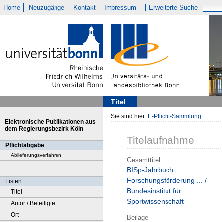
Home
Neuzugänge
Kontakt
Impressum
Erweiterte Suche
Titel
Sie sind hier:
E-Pflicht-Sammlung
Elektronische Publikationen aus
dem Regierungsbezirk Köln
Titelaufnahme
Pflichtabgabe
Ablieferungsverfahren
Gesamttitel
BISp-Jahrbuch :
Forschungsförderung ... /
Listen
Bundesinstitut für
Titel
Sportwissenschaft
Autor / Beteiligte
Ort
Beilage