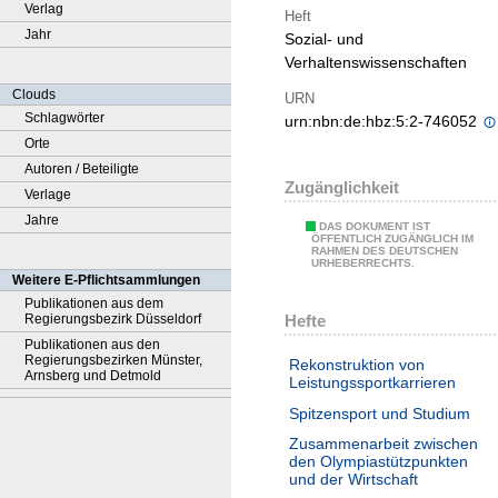
Verlag
Heft
Jahr
Sozial- und
Verhaltenswissenschaften
Clouds
URN
Schlagwörter
urn:nbn:de:hbz:5:2-746052
Orte
Autoren / Beteiligte
Zugänglichkeit
Verlage
Jahre
DAS DOKUMENT IST
ÖFFENTLICH ZUGÄNGLICH IM
RAHMEN DES DEUTSCHEN
URHEBERRECHTS.
Weitere E-Pflichtsammlungen
Publikationen aus dem
Hefte
Regierungsbezirk Düsseldorf
Publikationen aus den
Regierungsbezirken Münster,
Rekonstruktion von
Arnsberg und Detmold
Leistungssportkarrieren
Spitzensport und Studium
Zusammenarbeit zwischen
den Olympiastützpunkten
und der Wirtschaft