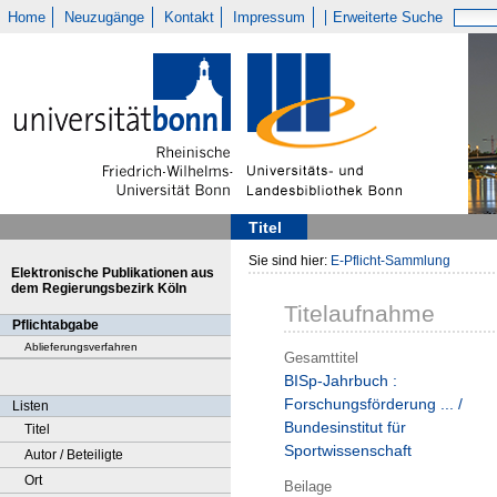
Home
Neuzugänge
Kontakt
Impressum
Erweiterte Suche
Titel
Sie sind hier:
E-Pflicht-Sammlung
Elektronische Publikationen aus
dem Regierungsbezirk Köln
Titelaufnahme
Pflichtabgabe
Ablieferungsverfahren
Gesamttitel
BISp-Jahrbuch :
Forschungsförderung ... /
Listen
Bundesinstitut für
Titel
Sportwissenschaft
Autor / Beteiligte
Ort
Beilage