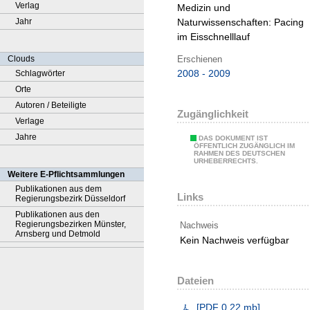
Verlag
Medizin und
Jahr
Naturwissenschaften:
Pacing
im Eisschnelllauf
Erschienen
Clouds
2008 - 2009
Schlagwörter
Orte
Autoren / Beteiligte
Zugänglichkeit
Verlage
Jahre
DAS DOKUMENT IST
ÖFFENTLICH ZUGÄNGLICH IM
RAHMEN DES DEUTSCHEN
URHEBERRECHTS.
Weitere E-Pflichtsammlungen
Publikationen aus dem
Links
Regierungsbezirk Düsseldorf
Publikationen aus den
Regierungsbezirken Münster,
Nachweis
Arnsberg und Detmold
Kein Nachweis verfügbar
Dateien
[
PDF
0.22 mb
]