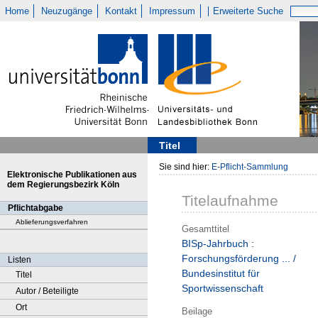
Home
Neuzugänge
Kontakt
Impressum
Erweiterte Suche
Titel
Sie sind hier:
E-Pflicht-Sammlung
Elektronische Publikationen aus
dem Regierungsbezirk Köln
Titelaufnahme
Pflichtabgabe
Ablieferungsverfahren
Gesamttitel
BISp-Jahrbuch :
Forschungsförderung ... /
Listen
Bundesinstitut für
Titel
Sportwissenschaft
Autor / Beteiligte
Ort
Beilage