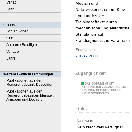
Verlag
Medizin und
Jahr
Naturwissenschaften:
Kurz-
und langfristige
Trainingseffekte durch
Clouds
mechanische und elektrische
Schlagwörter
Stimulation auf
Orte
kraftdiagnostische Parameter
Autoren / Beteiligte
Erschienen
Verlage
2008 - 2009
Jahre
Zugänglichkeit
Weitere E-Pflichtsammlungen
Publikationen aus dem
DAS DOKUMENT IST
Regierungsbezirk Düsseldorf
ÖFFENTLICH ZUGÄNGLICH IM
RAHMEN DES DEUTSCHEN
Publikationen aus den
URHEBERRECHTS.
Regierungsbezirken Münster,
Arnsberg und Detmold
Links
Nachweis
Kein Nachweis verfügbar