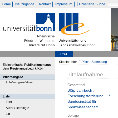
Home
Neuzugänge
Kontakt
Impressum
Erweiterte Suche
Titel
Sie sind hier:
E-Pflicht-Sammlung
Elektronische Publikationen aus
dem Regierungsbezirk Köln
Titelaufnahme
Pflichtabgabe
Ablieferungsverfahren
Gesamttitel
BISp-Jahrbuch :
Forschungsförderung ... /
Listen
Bundesinstitut für
Titel
Sportwissenschaft
Autor / Beteiligte
Ort
Beilage