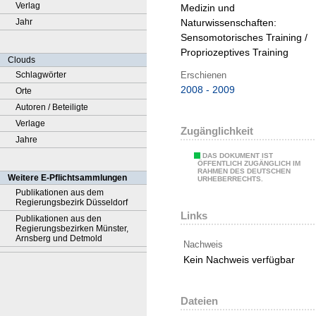
Verlag
Medizin und
Jahr
Naturwissenschaften:
Sensomotorisches Training /
Propriozeptives Training
Clouds
Erschienen
Schlagwörter
2008 - 2009
Orte
Autoren / Beteiligte
Verlage
Zugänglichkeit
Jahre
DAS DOKUMENT IST
ÖFFENTLICH ZUGÄNGLICH IM
RAHMEN DES DEUTSCHEN
Weitere E-Pflichtsammlungen
URHEBERRECHTS.
Publikationen aus dem
Regierungsbezirk Düsseldorf
Links
Publikationen aus den
Regierungsbezirken Münster,
Arnsberg und Detmold
Nachweis
Kein Nachweis verfügbar
Dateien