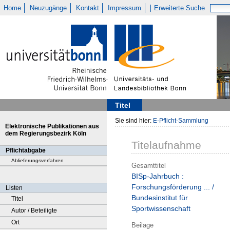
Home
Neuzugänge
Kontakt
Impressum
Erweiterte Suche
Titel
Sie sind hier:
E-Pflicht-Sammlung
Elektronische Publikationen aus
dem Regierungsbezirk Köln
Titelaufnahme
Pflichtabgabe
Ablieferungsverfahren
Gesamttitel
BISp-Jahrbuch :
Forschungsförderung ... /
Listen
Bundesinstitut für
Titel
Sportwissenschaft
Autor / Beteiligte
Ort
Beilage