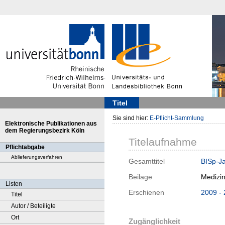
Titel
Sie sind hier:
E-Pflicht-Sammlung
Elektronische Publikationen aus
dem Regierungsbezirk Köln
Titelaufnahme
Pflichtabgabe
Ablieferungsverfahren
Gesamttitel
BISp-Ja
Beilage
Medizi
Listen
Erschienen
2009 -
Titel
Autor / Beteiligte
Ort
Zugänglichkeit