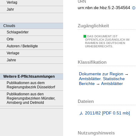
URN
Verlag
urn:nbn:de:hbz:5:2-354564
Jahr
Zugänglichkeit
Clouds
Schlagwörter
DAS DOKUMENT IST
Orte
ÖFFENTLICH ZUGÄNGLICH IM
RAHMEN DES DEUTSCHEN
Autoren / Beteiligte
URHEBERRECHTS.
Verlage
Jahre
Klassifikation
Dokumente zur Region
→
Weitere E-Pflichtsammlungen
Amtsblätter. Statistische
Publikationen aus dem
Berichte
→
Amtsblätter
Regierungsbezirk Düsseldorf
Publikationen aus den
Regierungsbezirken Münster,
Dateien
Arnsberg und Detmold
2011/82
[
PDF
0.51 mb
]
Nutzungshinweis