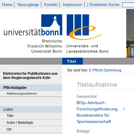
Home
Neuzugänge
Kontakt
Impressum
Erweiterte Suche
Titel
Sie sind hier:
E-Pflicht-Sammlung
Elektronische Publikationen aus
dem Regierungsbezirk Köln
Titelaufnahme
Pflichtabgabe
Ablieferungsverfahren
Gesamttitel
BISp-Jahrbuch :
Forschungsförderung ... /
Listen
Bundesinstitut für
Titel
Sportwissenschaft
Autor / Beteiligte
Ort
Beilage