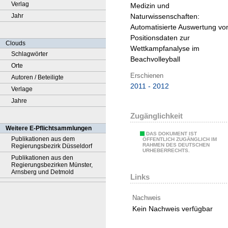
Verlag
Medizin und
Jahr
Naturwissenschaften:
Automatisierte Auswertung vo
Positionsdaten zur
Clouds
Wettkampfanalyse im
Schlagwörter
Beachvolleyball
Orte
Erschienen
Autoren / Beteiligte
2011 - 2012
Verlage
Jahre
Zugänglichkeit
Weitere E-Pflichtsammlungen
DAS DOKUMENT IST
Publikationen aus dem
ÖFFENTLICH ZUGÄNGLICH IM
RAHMEN DES DEUTSCHEN
Regierungsbezirk Düsseldorf
URHEBERRECHTS.
Publikationen aus den
Regierungsbezirken Münster,
Arnsberg und Detmold
Links
Nachweis
Kein Nachweis verfügbar