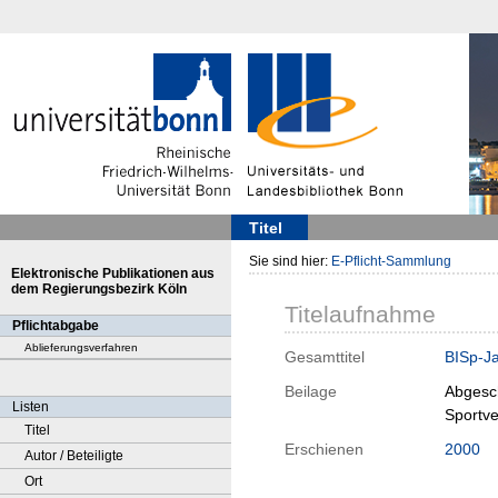
Titel
Sie sind hier:
E-Pflicht-Sammlung
Elektronische Publikationen aus
dem Regierungsbezirk Köln
Titelaufnahme
Pflichtabgabe
Ablieferungsverfahren
Gesamttitel
BISp-Ja
Beilage
Abgesc
Listen
Sportve
Titel
Erschienen
2000
Autor / Beteiligte
Ort