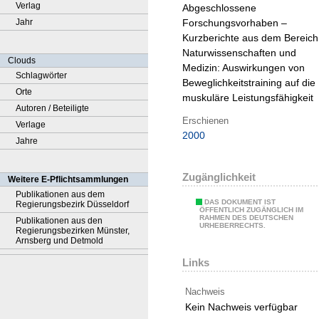
Verlag
Abgeschlossene
Jahr
Forschungsvorhaben –
Kurzberichte aus dem Bereich
Naturwissenschaften und
Clouds
Medizin:
Auswirkungen von
Schlagwörter
Beweglichkeitstraining auf die
Orte
muskuläre Leistungsfähigkeit
Autoren / Beteiligte
Erschienen
Verlage
2000
Jahre
Zugänglichkeit
Weitere E-Pflichtsammlungen
Publikationen aus dem
DAS DOKUMENT IST
Regierungsbezirk Düsseldorf
ÖFFENTLICH ZUGÄNGLICH IM
RAHMEN DES DEUTSCHEN
Publikationen aus den
URHEBERRECHTS.
Regierungsbezirken Münster,
Arnsberg und Detmold
Links
Nachweis
Kein Nachweis verfügbar