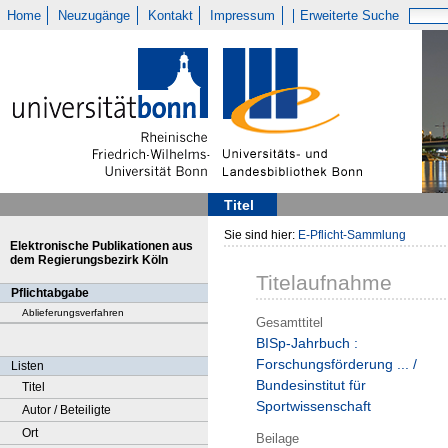
Home
Neuzugänge
Kontakt
Impressum
Erweiterte Suche
Titel
Sie sind hier:
E-Pflicht-Sammlung
Elektronische Publikationen aus
dem Regierungsbezirk Köln
Titelaufnahme
Pflichtabgabe
Ablieferungsverfahren
Gesamttitel
BISp-Jahrbuch :
Forschungsförderung ... /
Listen
Bundesinstitut für
Titel
Sportwissenschaft
Autor / Beteiligte
Ort
Beilage