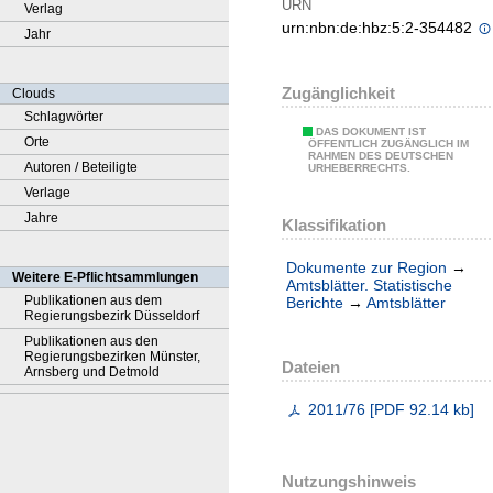
URN
Verlag
urn:nbn:de:hbz:5:2-354482
Jahr
Zugänglichkeit
Clouds
Schlagwörter
DAS DOKUMENT IST
Orte
ÖFFENTLICH ZUGÄNGLICH IM
RAHMEN DES DEUTSCHEN
Autoren / Beteiligte
URHEBERRECHTS.
Verlage
Jahre
Klassifikation
Dokumente zur Region
→
Weitere E-Pflichtsammlungen
Amtsblätter. Statistische
Publikationen aus dem
Berichte
→
Amtsblätter
Regierungsbezirk Düsseldorf
Publikationen aus den
Regierungsbezirken Münster,
Dateien
Arnsberg und Detmold
2011/76
[
PDF
92.14 kb
]
Nutzungshinweis