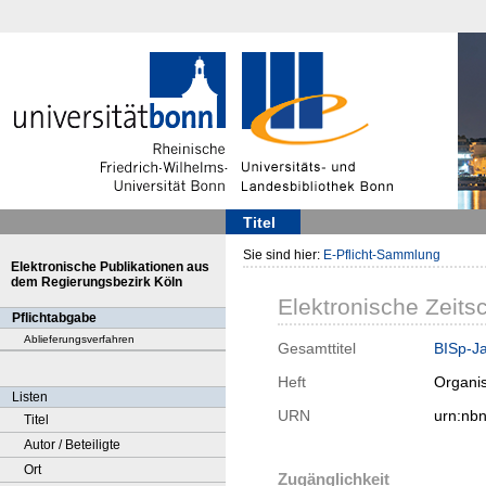
Titel
Sie sind hier:
E-Pflicht-Sammlung
Elektronische Publikationen aus
dem Regierungsbezirk Köln
Elektronische Zeitsc
Pflichtabgabe
Ablieferungsverfahren
Gesamttitel
BISp-Ja
Heft
Organis
Listen
URN
urn:nb
Titel
Autor / Beteiligte
Ort
Zugänglichkeit