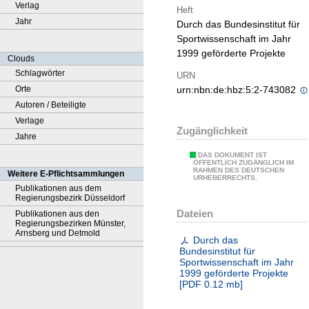
Verlag
Heft
Jahr
Durch das Bundesinstitut für
Sportwissenschaft im Jahr
1999 geförderte Projekte
Clouds
Schlagwörter
URN
Orte
urn:nbn:de:hbz:5:2-743082
Autoren / Beteiligte
Verlage
Zugänglichkeit
Jahre
DAS DOKUMENT IST
ÖFFENTLICH ZUGÄNGLICH IM
RAHMEN DES DEUTSCHEN
Weitere E-Pflichtsammlungen
URHEBERRECHTS.
Publikationen aus dem
Regierungsbezirk Düsseldorf
Dateien
Publikationen aus den
Regierungsbezirken Münster,
Arnsberg und Detmold
Durch das
Bundesinstitut für
Sportwissenschaft im Jahr
1999 geförderte Projekte
[
PDF
0.12 mb
]