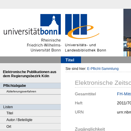
Titel
Sie sind hier:
E-Pflicht-Sammlung
Elektronische Publikationen aus
dem Regierungsbezirk Köln
Elektronische Zeitsc
Pflichtabgabe
Ablieferungsverfahren
Gesamttitel
FH-Mitt
Heft
2011/7
Listen
URN
urn:nb
Titel
Autor / Beteiligte
Ort
Zugänglichkeit