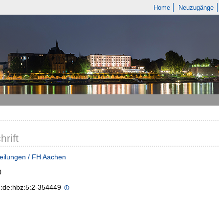
Home
Neuzugänge
hrift
eilungen / FH Aachen
0
n:de:hbz:5:2-354449