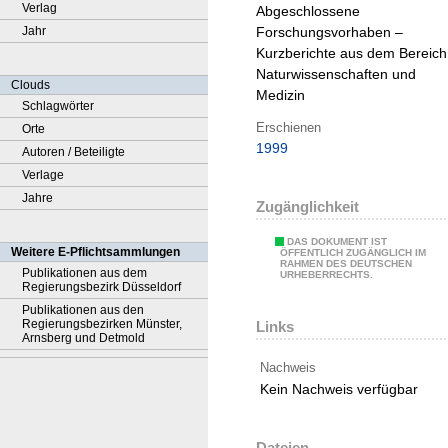
Verlag
Abgeschlossene
Jahr
Forschungsvorhaben –
Kurzberichte aus dem Bereich
Naturwissenschaften und
Clouds
Medizin
Schlagwörter
Erschienen
Orte
1999
Autoren / Beteiligte
Verlage
Jahre
Zugänglichkeit
DAS DOKUMENT IST
Weitere E-Pflichtsammlungen
ÖFFENTLICH ZUGÄNGLICH IM
RAHMEN DES DEUTSCHEN
Publikationen aus dem
URHEBERRECHTS.
Regierungsbezirk Düsseldorf
Publikationen aus den
Regierungsbezirken Münster,
Links
Arnsberg und Detmold
Nachweis
Kein Nachweis verfügbar
Dateien