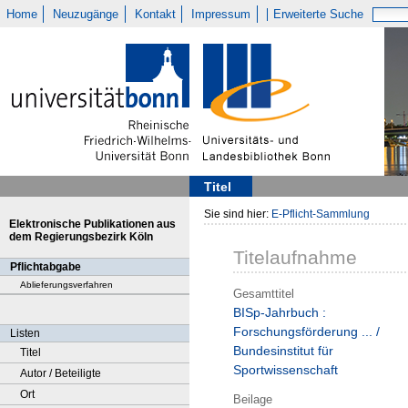
Home
Neuzugänge
Kontakt
Impressum
Erweiterte Suche
Titel
Sie sind hier:
E-Pflicht-Sammlung
Elektronische Publikationen aus
dem Regierungsbezirk Köln
Titelaufnahme
Pflichtabgabe
Ablieferungsverfahren
Gesamttitel
BISp-Jahrbuch :
Forschungsförderung ... /
Listen
Bundesinstitut für
Titel
Sportwissenschaft
Autor / Beteiligte
Ort
Beilage