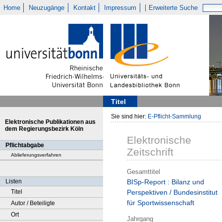
Home
Neuzugänge
Kontakt
Impressum
Erweiterte Suche
Titel
Sie sind hier:
E-Pflicht-Sammlung
Elektronische Publikationen aus
dem Regierungsbezirk Köln
Elektronische
Pflichtabgabe
Zeitschrift
Ablieferungsverfahren
Gesamttitel
Listen
BISp-Report : Bilanz und
Titel
Perspektiven / Bundesinstitut
für Sportwissenschaft
Autor / Beteiligte
Ort
Jahrgang