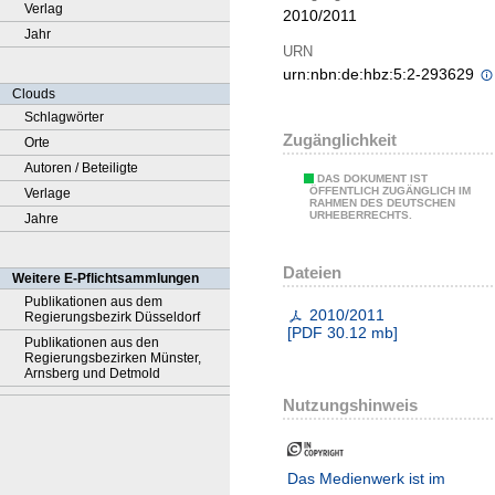
Verlag
2010/2011
Jahr
URN
urn:nbn:de:hbz:5:2-293629
Clouds
Schlagwörter
Zugänglichkeit
Orte
Autoren / Beteiligte
DAS DOKUMENT IST
ÖFFENTLICH ZUGÄNGLICH IM
Verlage
RAHMEN DES DEUTSCHEN
URHEBERRECHTS.
Jahre
Dateien
Weitere E-Pflichtsammlungen
Publikationen aus dem
2010/2011
Regierungsbezirk Düsseldorf
[
PDF
30.12 mb
]
Publikationen aus den
Regierungsbezirken Münster,
Arnsberg und Detmold
Nutzungshinweis
Das Medienwerk ist im