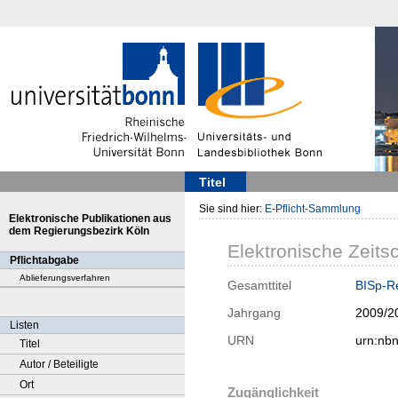
Titel
Sie sind hier:
E-Pflicht-Sammlung
Elektronische Publikationen aus
dem Regierungsbezirk Köln
Elektronische Zeitsc
Pflichtabgabe
Ablieferungsverfahren
Gesamttitel
BISp-Re
Jahrgang
2009/2
Listen
URN
urn:nb
Titel
Autor / Beteiligte
Ort
Zugänglichkeit