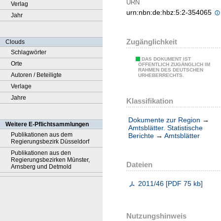
URN
Verlag
urn:nbn:de:hbz:5:2-354065
Jahr
Zugänglichkeit
Clouds
Schlagwörter
DAS DOKUMENT IST
Orte
ÖFFENTLICH ZUGÄNGLICH IM
RAHMEN DES DEUTSCHEN
Autoren / Beteiligte
URHEBERRECHTS.
Verlage
Jahre
Klassifikation
Dokumente zur Region
→
Weitere E-Pflichtsammlungen
Amtsblätter. Statistische
Publikationen aus dem
Berichte
→
Amtsblätter
Regierungsbezirk Düsseldorf
Publikationen aus den
Regierungsbezirken Münster,
Dateien
Arnsberg und Detmold
2011/46
[
PDF
75 kb
]
Nutzungshinweis