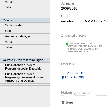
Verlag
Jahrgang
Jahr
2009/2010
URN
Clouds
urn:nbn:de:hbz:5:2-293387
Schlagwörter
Orte
Zugänglichkeit
Autoren / Beteiligte
Verlage
DAS DOKUMENT IST
ÖFFENTLICH ZUGÄNGLICH IM
Jahre
RAHMEN DES DEUTSCHEN
URHEBERRECHTS.
Weitere E-Pflichtsammlungen
Dateien
Publikationen aus dem
Regierungsbezirk Düsseldorf
2009/2010
Publikationen aus den
[
PDF
7.48 mb
]
Regierungsbezirken Münster,
Arnsberg und Detmold
Nutzungshinweis