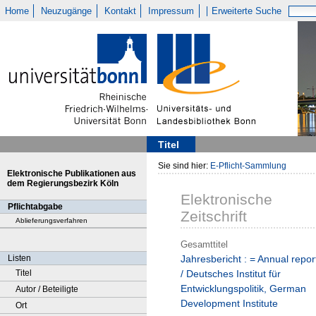
Home
Neuzugänge
Kontakt
Impressum
Erweiterte Suche
Titel
Sie sind hier:
E-Pflicht-Sammlung
Elektronische Publikationen aus
dem Regierungsbezirk Köln
Elektronische
Pflichtabgabe
Zeitschrift
Ablieferungsverfahren
Gesamttitel
Listen
Jahresbericht : = Annual repor
Titel
/ Deutsches Institut für
Entwicklungspolitik, German
Autor / Beteiligte
Development Institute
Ort