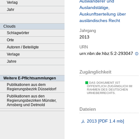
Auswanderer und
Verlag
Auslandstätige,
Jahr
Auskunftserteilung über
ausländisches Recht
Clouds
Jahrgang
Schlagwörter
2013
Orte
URN
Autoren / Beteiligte
urn:nbn:de:hbz:5:2-293047
Verlage
Jahre
Zugänglichkeit
Weitere E-Pflichtsammlungen
DAS DOKUMENT IST
Publikationen aus dem
ÖFFENTLICH ZUGÄNGLICH IM
Regierungsbezirk Düsseldorf
RAHMEN DES DEUTSCHEN
URHEBERRECHTS.
Publikationen aus den
Regierungsbezirken Münster,
Arnsberg und Detmold
Dateien
2013
[
PDF
1.4 mb
]