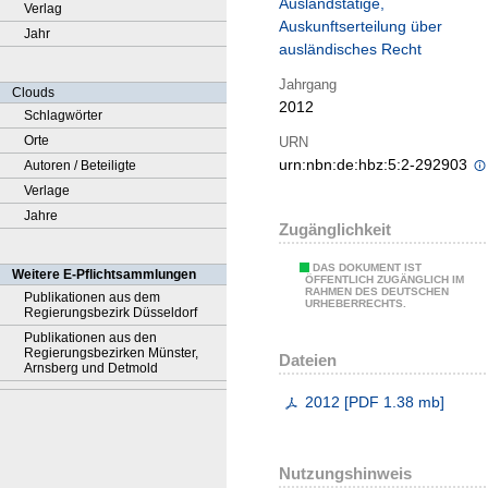
Auslandstätige,
Verlag
Auskunftserteilung über
Jahr
ausländisches Recht
Jahrgang
Clouds
2012
Schlagwörter
Orte
URN
urn:nbn:de:hbz:5:2-292903
Autoren / Beteiligte
Verlage
Jahre
Zugänglichkeit
DAS DOKUMENT IST
Weitere E-Pflichtsammlungen
ÖFFENTLICH ZUGÄNGLICH IM
RAHMEN DES DEUTSCHEN
Publikationen aus dem
URHEBERRECHTS.
Regierungsbezirk Düsseldorf
Publikationen aus den
Regierungsbezirken Münster,
Dateien
Arnsberg und Detmold
2012
[
PDF
1.38 mb
]
Nutzungshinweis