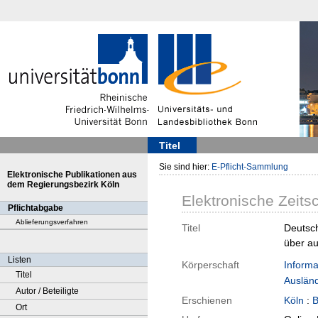
Titel
Sie sind hier:
E-Pflicht-Sammlung
Elektronische Publikationen aus
dem Regierungsbezirk Köln
Elektronische Zeitsc
Pflichtabgabe
Ablieferungsverfahren
Titel
Deutsch
über au
Listen
Körperschaft
Informa
Titel
Auslän
Autor / Beteiligte
Erschienen
Köln
:
B
Ort