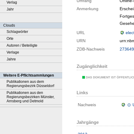
Umfang
Online
Verlag
Anmerkung
Ersche
Jahr
Fortges
Gesehe
Clouds
Schlagwörter
URL
elec
Orte
URN
urn:nb
Autoren / Beteiligte
ZDB-Nachweis
273649
Verlage
Jahre
Zugänglichkeit
Weitere E-Pflichtsammlungen
DAS DOKUMENT IST ÖFFENTLI
Publikationen aus dem
Regierungsbezirk Düsseldorf
Links
Publikationen aus den
Regierungsbezirken Münster,
Arnsberg und Detmold
Nachweis
Jahrgänge