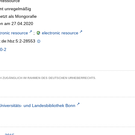
-Ressource
int unregelmäßig
etzt als Mongorafie
n am 27.04.2020
tronic resource
;
electronic resource
n:de:hbz:5:2-28553
0-2
CH ZUGÄNGLICH IM RAHMEN DES DEUTSCHEN URHEBERRECHTS.
Universitäts- und Landesbibliothek Bonn