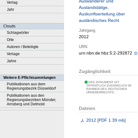
Auswanderer und
Verlag
Auslandstätige,
Jahr
Auskunftserteilung über
ausländisches Recht
Clouds
Jahrgang
Schlagwörter
2012
Orte
URN
Autoren / Beteiligte
urn:nbn:de:hbz:5:2-292872
Verlage
Jahre
Zugänglichkeit
Weitere E-Pflichtsammlungen
DAS DOKUMENT IST
Publikationen aus dem
ÖFFENTLICH ZUGÄNGLICH IM
Regierungsbezirk Düsseldorf
RAHMEN DES DEUTSCHEN
URHEBERRECHTS.
Publikationen aus den
Regierungsbezirken Münster,
Arnsberg und Detmold
Dateien
2012
[
PDF
1.39 mb
]