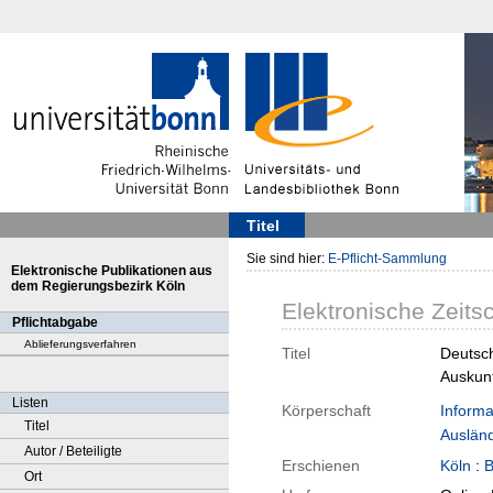
Titel
Sie sind hier:
E-Pflicht-Sammlung
Elektronische Publikationen aus
dem Regierungsbezirk Köln
Elektronische Zeitsc
Pflichtabgabe
Ablieferungsverfahren
Titel
Deutsch
Auskunf
Listen
Körperschaft
Informa
Titel
Auslän
Autor / Beteiligte
Erschienen
Köln
:
B
Ort