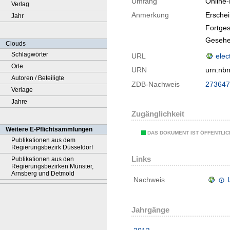
Umfang
Online
Verlag
Anmerkung
Ersche
Jahr
Fortges
Gesehe
Clouds
Schlagwörter
URL
elec
Orte
URN
urn:nb
Autoren / Beteiligte
ZDB-Nachweis
273647
Verlage
Jahre
Zugänglichkeit
Weitere E-Pflichtsammlungen
DAS DOKUMENT IST ÖFFENTLI
Publikationen aus dem
Regierungsbezirk Düsseldorf
Links
Publikationen aus den
Regierungsbezirken Münster,
Arnsberg und Detmold
Nachweis
Jahrgänge