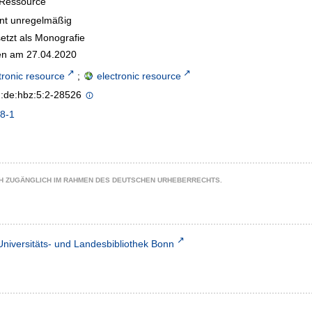
-Ressource
int unregelmäßig
etzt als Monografie
n am 27.04.2020
tronic resource
;
electronic resource
n:de:hbz:5:2-28526
8-1
CH ZUGÄNGLICH IM RAHMEN DES DEUTSCHEN URHEBERRECHTS.
Universitäts- und Landesbibliothek Bonn