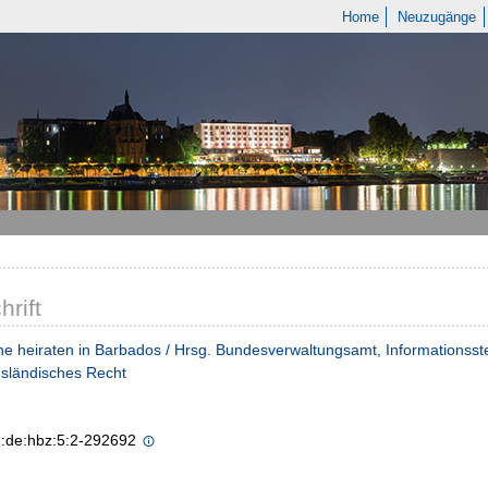
Home
Neuzugänge
hrift
e heiraten in Barbados / Hrsg. Bundesverwaltungsamt, Informationsste
sländisches Recht
n:de:hbz:5:2-292692