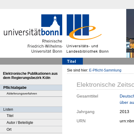
Titel
Sie sind hier:
E-Pflicht-Sammlung
Elektronische Publikationen aus
dem Regierungsbezirk Köln
Elektronische Zeitsc
Pflichtabgabe
Ablieferungsverfahren
Gesamttitel
Deutsch
über au
Listen
Jahrgang
2013
Titel
URN
urn:nb
Autor / Beteiligte
Ort