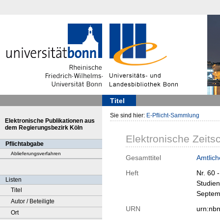
Titel
Sie sind hier:
E-Pflicht-Sammlung
Elektronische Publikationen aus
dem Regierungsbezirk Köln
Elektronische Zeitsc
Pflichtabgabe
Ablieferungsverfahren
Gesamttitel
Amtlich
Heft
Nr. 60 
Listen
Studien
Titel
Septem
Autor / Beteiligte
URN
urn:nb
Ort