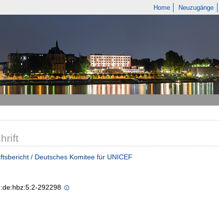
Home
Neuzugänge
hrift
tsbericht / Deutsches Komitee für UNICEF
n:de:hbz:5:2-292298