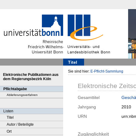
Titel
Sie sind hier:
E-Pflicht-Sammlung
Elektronische Publikationen aus
dem Regierungsbezirk Köln
Elektronische Zeitsc
Pflichtabgabe
Ablieferungsverfahren
Gesamttitel
Geschäf
Jahrgang
2010
Listen
URN
urn:nb
Titel
Autor / Beteiligte
Ort
Zugänglichkeit