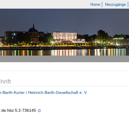
Home
Neuzugänge
hrift
h-Barth-Kurier / Heinrich-Barth-Gesellschaft e. V.
n:de:hbz:5:2-736145