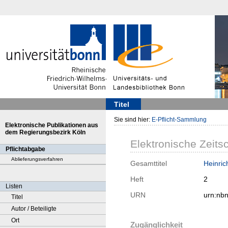
Titel
Sie sind hier:
E-Pflicht-Sammlung
Elektronische Publikationen aus
dem Regierungsbezirk Köln
Elektronische Zeitsc
Pflichtabgabe
Ablieferungsverfahren
Gesamttitel
Heinric
Heft
2
Listen
URN
urn:nb
Titel
Autor / Beteiligte
Ort
Zugänglichkeit