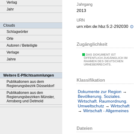
Verlag
Jahrgang
Jahr
2013
URN
Clouds
urn:nbn:de:hbz:5:2-292030
Schlagwörter
Orte
Zugänglichkeit
Autoren / Beteiligte
Verlage
DAS DOKUMENT IST
ÖFFENTLICH ZUGÄNGLICH IM
Jahre
RAHMEN DES DEUTSCHEN
URHEBERRECHTS.
Weitere E-Pflichtsammlungen
Klassifikation
Publikationen aus dem
Regierungsbezirk Düsseldorf
Dokumente zur Region
→
Publikationen aus den
Bevölkerung. Soziales.
Regierungsbezirken Münster,
Wirtschaft. Raumordnung.
Arnsberg und Detmold
Umweltschutz
→
Wirtschaft
→
Wirtschaft - Allgemeines
Dateien