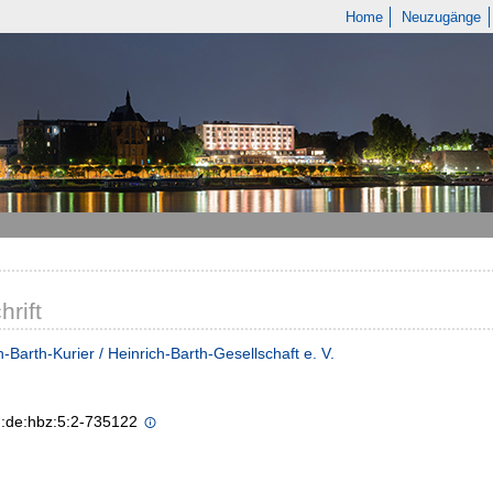
Home
Neuzugänge
hrift
h-Barth-Kurier / Heinrich-Barth-Gesellschaft e. V.
n:de:hbz:5:2-735122