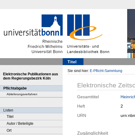
Titel
Sie sind hier:
E-Pflicht-Sammlung
Elektronische Publikationen aus
dem Regierungsbezirk Köln
Elektronische Zeitsc
Pflichtabgabe
Ablieferungsverfahren
Gesamttitel
Heinric
Heft
2
Listen
URN
urn:nb
Titel
Autor / Beteiligte
Ort
Zugänglichkeit