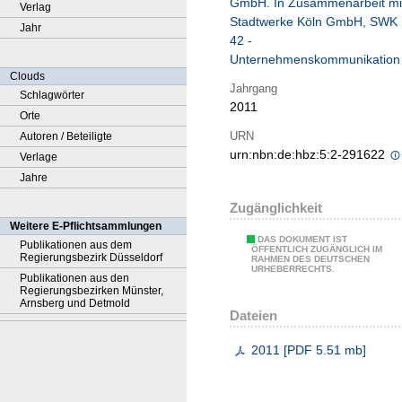
GmbH. In Zusammenarbeit mi
Verlag
Stadtwerke Köln GmbH, SWK
Jahr
42 -
Unternehmenskommunikation
Clouds
Jahrgang
Schlagwörter
2011
Orte
URN
Autoren / Beteiligte
urn:nbn:de:hbz:5:2-291622
Verlage
Jahre
Zugänglichkeit
Weitere E-Pflichtsammlungen
DAS DOKUMENT IST
Publikationen aus dem
ÖFFENTLICH ZUGÄNGLICH IM
Regierungsbezirk Düsseldorf
RAHMEN DES DEUTSCHEN
URHEBERRECHTS.
Publikationen aus den
Regierungsbezirken Münster,
Arnsberg und Detmold
Dateien
2011
[
PDF
5.51 mb
]